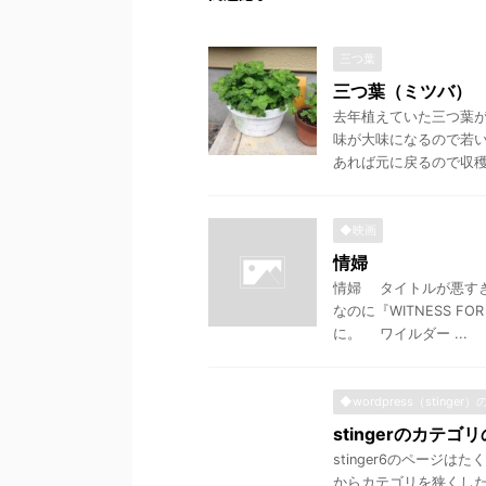
三つ葉
三つ葉（ミツバ）
去年植えていた三つ葉が
味が大味になるので若い
あれば元に戻るので収穫に
◆映画
情婦
情婦 タイトルが悪す
なのに『WITNESS FO
に。 ワイルダー ...
◆wordpress（stinger
stingerのカテ
stinger6のペー
からカテゴリを狭くし