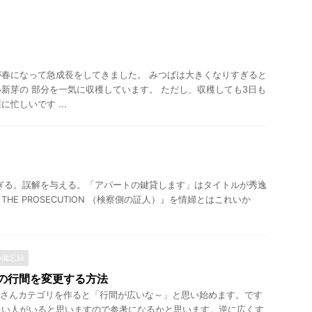
春になって急成長をしてきました。 みつばは大きくなりすぎると
新芽の 部分を一気に収穫しています。 ただし、収穫しても3日も
忙しいです ...
ぎる。誤解を与える。「アパートの鍵貸します」はタイトルが秀逸
R THE PROSECUTION （検察側の証人）』を情婦とはこれいか
）の備忘録
ゴリの行間を変更する方法
ジはたくさんカテゴリを作ると「行間が広いな～」と思い始めます。です
たい人がいると思いますので参考になるかと思います。逆に広くす