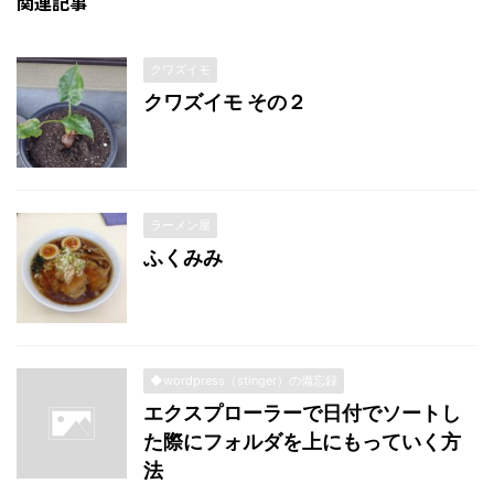
関連記事
クワズイモ
クワズイモ その２
ラーメン屋
ふくみみ
◆wordpress（stinger）の備忘録
エクスプローラーで日付でソートし
た際にフォルダを上にもっていく方
法