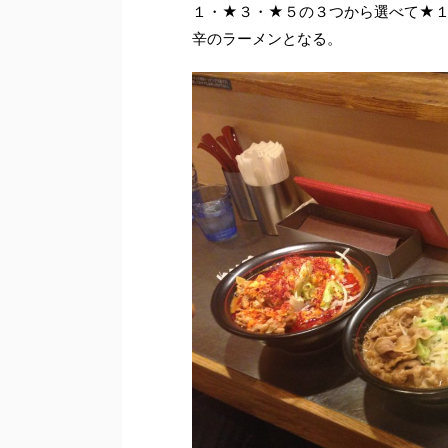
１・★３・★５の３つから選べて★
辛のラーメンとなる。