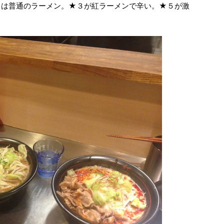
１は普通のラーメン。★３が紅ラーメンで辛い。★５が激