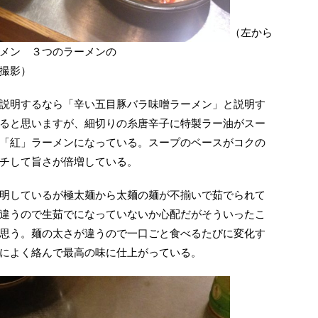
（左から
メン ３つのラーメンの
撮影）
説明するなら「辛い五目豚バラ味噌ラーメン」と説明す
ると思いますが、細切りの糸唐辛子に特製ラー油がスー
「紅」ラーメンになっている。スープのベースがコクの
チして旨さが倍増している。
明しているが極太麺から太麺の麺が不揃いで茹でられて
違うので生茹でになっていないか心配だがそういったこ
思う。麺の太さが違うので一口ごと食べるたびに変化す
によく絡んで最高の味に仕上がっている。