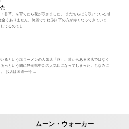
いた
・香草）を育てたら花が咲きました。 まだちらほら咲いている感
は全くありません。綺麗ですね(笑) 下の方が赤くなってきていま
てるのでし ...
がいるという塩ラーメンの人気店「燕」。昔からある名店ではなく
、あっという間に静岡県中部の人気店になってしまった。ちなみに
 お店は国道一号 ...
ムーン・ウォーカー
wered by
STINGER
.