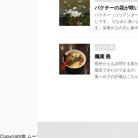
パクチーの花が咲
パクチー（コリアンダー
じです。 ちなみに臭い
す。栄養が上の方に集中し
ラーメン屋
麺屋 燕
県外からも訪問する客
最近できたのであるが
食べログの評価はこちら。
Copyright© ムーン・ウォーカー , 2026 All Rights Reserved Po