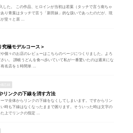
)を購入した。 この作品、ヒロインが当初は若葉（タッチで言う南ちゃ
であり青葉はタッチで言う「新田妹」的な扱いであったのだが、現
堂々と居 ...
り究極モデルコース＞
程や個々のお店のレビューはこちらのページにつくりました。よろ
さい。 讃岐うどんを食べ歩いていて私が一番驚いたのは週末にな
名店を１時間単 ...
）の備忘録
ゴリやリンクの下線を消す方法
テーマ全体からリンクの下線をなくしてしまいます。ですからリン
たい時も下線はなくなったままで困ります。そういった時は文字の
上でリンクの指定 ...