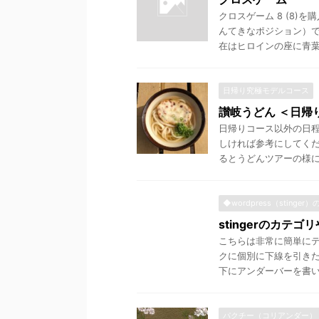
クロスゲーム 8 (8
んてきなポジション）
在はヒロインの座に青葉が
日帰り究極モデルコース
讃岐うどん ＜日帰
日帰りコース以外の日
しければ参考にしてくだ
るとうどんツアーの様に有
◆wordpress（stinger
stingerのカテ
こちらは非常に簡単に
クに個別に下線を引き
下にアンダーバーを書いた
パクチー（コリアンダー）