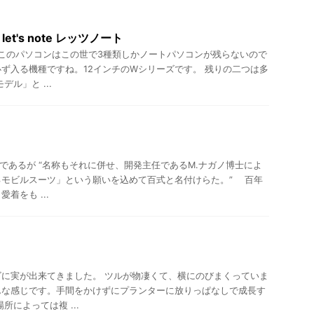
5 let's note レッツノート
このパソコンはこの世で3種類しかノートパソコンが残らないので
ず入る機種ですね。12インチのWシリーズです。 残りの二つは多
デル」と ...
用であるが “名称もそれに併せ、開発主任であるM.ナガノ博士によ
るモビルスーツ」という願いを込めて百式と名付けらた。” 百年
着をも ...
に実が出来てきました。 ツルが物凄くて、横にのびまくっていま
んな感じです。手間をかけずにプランターに放りっぱなしで成長す
所によっては複 ...