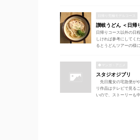
日帰り究極モデルコース
讃岐うどん ＜日帰
日帰りコース以外の日
しければ参考にしてくだ
るとうどんツアーの様に有
◆マンガ・アニメ
スタジオジブリ
先日魔女の宅急便がや
リ作品はテレビで見る
いので、ストーリーも中盤