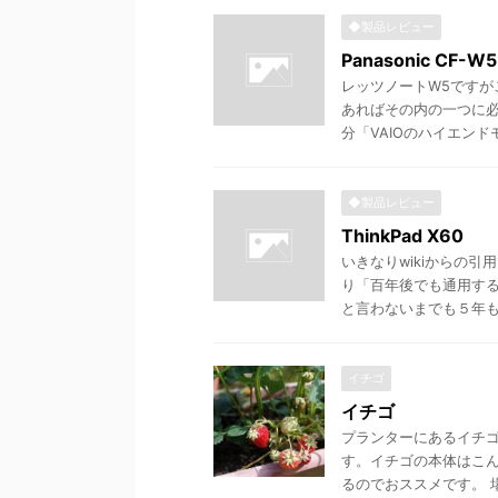
◆製品レビュー
Panasonic CF-W
レッツノートW5ですが
あればその内の一つに必
分「VAIOのハイエンドモ
◆製品レビュー
ThinkPad X60
いきなりwikiからの引
り「百年後でも通用す
と言わないまでも５年も愛
イチゴ
イチゴ
プランターにあるイチゴ
す。イチゴの本体はこ
るのでおススメです。 場