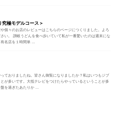
り究極モデルコース＞
程や個々のお店のレビューはこちらのページにつくりました。よろ
さい。 讃岐うどんを食べ歩いていて私が一番驚いたのは週末にな
名店を１時間単 ...
っておりましたね。皆さん御覧になりましたか？私はいつもジブ
ことが多いです。大抵テレビをつけたらやっているということが多
を過ぎたあたりか ...