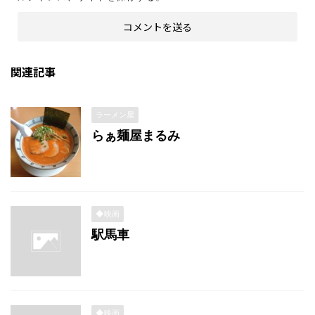
関連記事
ラーメン屋
らぁ麺屋まるみ
◆映画
駅馬車
◆映画